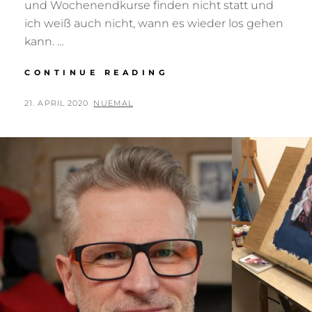
und Wochenendkurse finden nicht statt und
ich weiß auch nicht, wann es wieder los gehen
kann. …
GOUACHEMALEREI
CONTINUE READING
WEBINAR
UND
POSTED
BY
21. APRIL 2020
NUEMAL
KÜNSTLER
ON
BIBLIOTHEK
LIVESTREAM