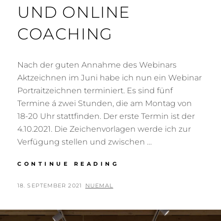
UND ONLINE
COACHING
Nach der guten Annahme des Webinars
Aktzeichnen im Juni habe ich nun ein Webinar
Portraitzeichnen terminiert. Es sind fünf
Termine á zwei Stunden, die am Montag von
18-20 Uhr stattfinden. Der erste Termin ist der
4.10.2021. Die Zeichenvorlagen werde ich zur
Verfügung stellen und zwischen …
WEBINAR
CONTINUE READING
PORTRAITZEICHNEN
UND
POSTED
BY
18. SEPTEMBER 2021
NUEMAL
ONLINE
ON
COACHING