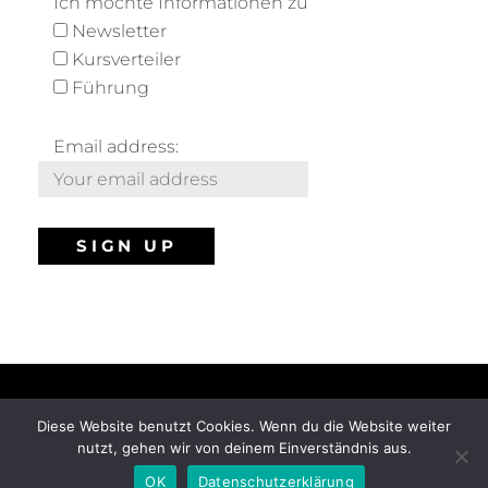
Ich möchte Informationen zu
Newsletter
Kursverteiler
Führung
Email address:
Diese Website benutzt Cookies. Wenn du die Website weiter
COPYRIGHT © 2026
STEFAN NÜTZEL
. ALL RIGHTS
nutzt, gehen wir von deinem Einverständnis aus.
RESERVED. | FOTOGRAFIE BY
CATCH THEMES
OK
Datenschutzerklärung