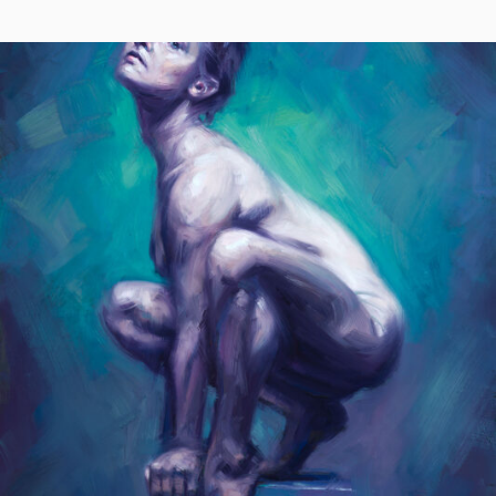
IST
ON
EIN
KÜNSTLER“