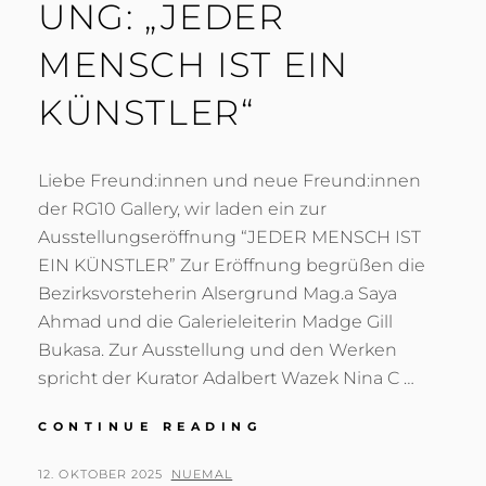
UNG: „JEDER
MENSCH IST EIN
KÜNSTLER“
Liebe Freund:innen und neue Freund:innen
der RG10 Gallery, wir laden ein zur
Ausstellungseröffnung “JEDER MENSCH IST
EIN KÜNSTLER” Zur Eröffnung begrüßen die
Bezirksvorsteherin Alsergrund Mag.a Saya
Ahmad und die Galerieleiterin Madge Gill
Bukasa. Zur Ausstellung und den Werken
spricht der Kurator Adalbert Wazek Nina C …
GRUPPENAUSSTELL
CONTINUE READING
„JEDER
MENSCH
POSTED
BY
12. OKTOBER 2025
NUEMAL