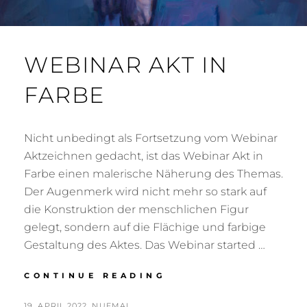
WEBINAR AKT IN
FARBE
Nicht unbedingt als Fortsetzung vom Webinar
Aktzeichnen gedacht, ist das Webinar Akt in
Farbe einen malerische Näherung des Themas.
Der Augenmerk wird nicht mehr so stark auf
die Konstruktion der menschlichen Figur
gelegt, sondern auf die Flächige und farbige
Gestaltung des Aktes. Das Webinar started …
WEBINAR
CONTINUE READING
AKT
IN
POSTED
BY
19. APRIL 2022
NUEMAL