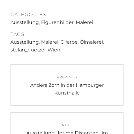
CATEGORIES:
Ausstellung
,
Figurenbilder
,
Malerei
TAGS:
Ausstellung
,
Malerei
,
Ölfarbe
,
Ölmalerei
,
stefan_nuetzel
,
Wien
Beitragsnavigation
PREVIOUS
Previous
Anders Zorn in der Hamburger
post:
Kunsthalle
NEXT
Next
Ausstellung „Intime Distanzen“ im