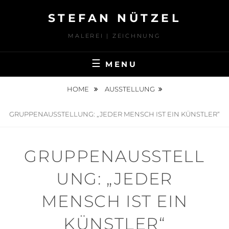
Skip
STEFAN NÜTZEL
to
content
MALEREI | ZEICHNUNG
MENU
HOME
AUSSTELLUNG
GRUPPENAUSSTELLUNG: „JEDER MENSCH IST EIN KÜNSTLER“
GRUPPENAUSSTELL
UNG: „JEDER
MENSCH IST EIN
KÜNSTLER“