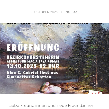
POSTED
BY
12. OKTOBER 2025
NUEMAL
ON
Liebe Freund:innen und neue Freund:innen