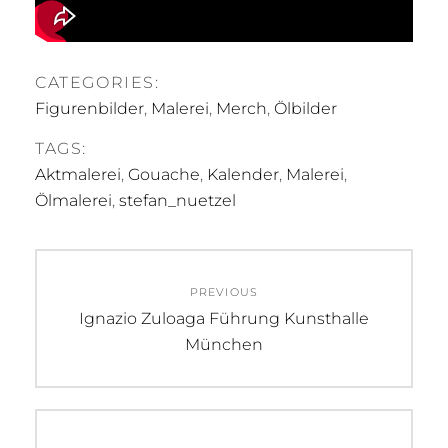
CATEGORIES:
Figurenbilder
,
Malerei
,
Merch
,
Ölbilder
TAGS:
Aktmalerei
,
Gouache
,
Kalender
,
Malerei
,
Ölmalerei
,
stefan_nuetzel
Beitragsnavigation
PREVIOUS
Previous
Ignazio Zuloaga Führung Kunsthalle
post:
München