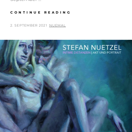
RUST
CONTINUE READING
AUSSTELLUNGSANS
UND
POSTED
BY
2. SEPTEMBER 2021
NUEMAL
VIDEO
ON