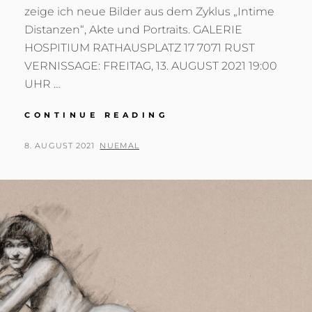
zeige ich neue Bilder aus dem Zyklus „Intime
Distanzen“, Akte und Portraits. GALERIE
HOSPITIUM RATHAUSPLATZ 17 7071 RUST
VERNISSAGE: FREITAG, 13. AUGUST 2021 19:00
UHR …
AUSSTELLUNG
CONTINUE READING
INTIME
DISTANZEN
POSTED
BY
8. AUGUST 2021
NUEMAL
–
ON
GALERIE
HOSPITIUM
–
RUST