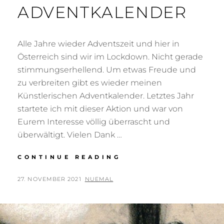
ADVENTKALENDER
Alle Jahre wieder Adventszeit und hier in
Österreich sind wir im Lockdown. Nicht gerade
stimmungserhellend. Um etwas Freude und
zu verbreiten gibt es wieder meinen
Künstlerischen Adventkalender. Letztes Jahr
startete ich mit dieser Aktion und war von
Eurem Interesse völlig überrascht und
überwältigt. Vielen Dank …
NUE
CONTINUE READING
´S
KÜNSTLERISCHER
POSTED
BY
27. NOVEMBER 2021
NUEMAL
ADVENTKALENDER
ON